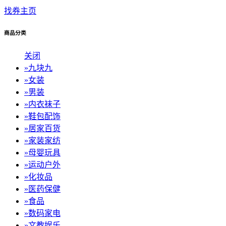
找券主页
商品分类
关闭
»
九块九
»
女装
»
男装
»
内衣袜子
»
鞋包配饰
»
居家百货
»
家装家纺
»
母婴玩具
»
运动户外
»
化妆品
»
医药保健
»
食品
»
数码家电
»
文教娱乐