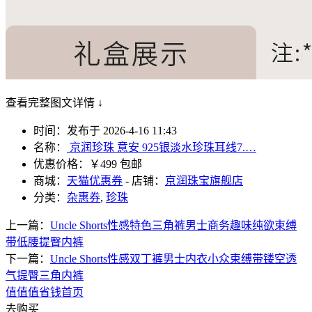
查看完整图文详情 ↓
时间：发布于 2026-4-16 11:43
名称：
京润珍珠 意安 925银淡水珍珠耳线7.…
优惠价格：
￥499 包邮
商城：
天猫优惠券
- 店铺：
京润珠宝旗舰店
分类：
杂惠券
,
珍珠
上一篇：
Uncle Shorts性感特色三角裤男士商务趣味纯欲束缚
带低腰提臀内裤
下一篇：
Uncle Shorts性感双丁裤男士内衣小众束缚带镂空透
气提臀三角内裤
值值值省钱首页
去
购买